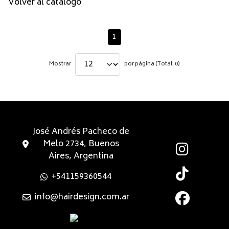
Volver al catálogo
1
Mostrar
por página (Total: 0)
José Andrés Pacheco de
Melo 2734, Buenos
Aires, Argentina
+541159360544
info@hairdesign.com.ar