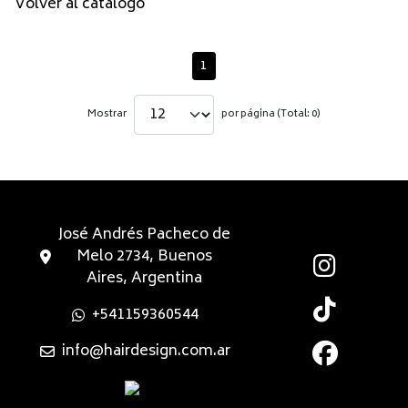
Volver al catálogo
1
Mostrar
por página (Total: 0)
José Andrés Pacheco de
Melo 2734, Buenos
Aires, Argentina
+541159360544
info@hairdesign.com.ar