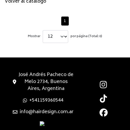
Volver al catálogo
1
Mostrar
por página (Total: 0)
José Andrés Pacheco de
Melo 2734, Buenos
Aires, Argentina
+541159360544
info@hairdesign.com.ar