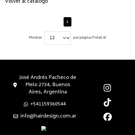
Volver al catálogo
1
Mostrar
por página (Total: 0)
José Andrés Pacheco de
Melo 2734, Buenos
Aires, Argentina
+541159360544
info@hairdesign.com.ar