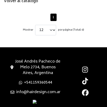
Volver al catálogo
1
Mostrar
por página (Total: 0)
José Andrés Pacheco de
Melo 2734, Buenos
Aires, Argentina
+541159360544
info@hairdesign.com.ar