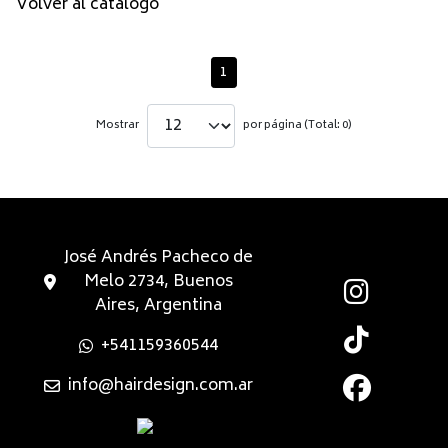
Volver al catálogo
1
Mostrar
por página (Total: 0)
José Andrés Pacheco de
Melo 2734, Buenos
Aires, Argentina
+541159360544
info@hairdesign.com.ar